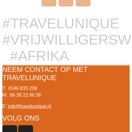
#TRAVELUNIQUE
#VRIJWILLIGERS
#AFRIKA
NEEM CONTACT OP MET
TRAVELUNIQUE
T: 0346 833 209
M: 06 38 22 86 58
E:
info@travelunique.nl
VOLG ONS