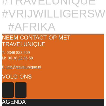
#TRAVELUNIQUE
#VRIJWILLIGERS
#AFRIKA
NEEM CONTACT OP MET
TRAVELUNIQUE
T: 0346 833 209
M: 06 38 22 86 58
E:
info@travelunique.nl
VOLG ONS
AGENDA