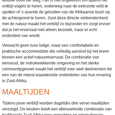
wildlife nooit ver weg. Het is niet ongewoon om tijdens het
ontbijt vogels te horen, onderweg naar de eetruimte wild te
spotten of 's avonds de geluiden van de Afrikaanse bush op
de achtergrond te horen. Juist deze directe verbondenheid
met de natuur maakt het verblijf zo bijzonder en zorgt ervoor
dat je het reservaat niet alleen bezoekt, maar er echt
onderdeel van wordt.
Verwacht geen luxe lodge, maar een comfortabele en
praktische accommodatie die volledig aansluit bij het leven
binnen een actief natuurreservaat. De combinatie van
eenvoud, de indrukwekkende omgeving en het sterke
communitygevoel maakt het verblijf voor veel deelnemers tot
een van de meest waardevolle onderdelen van hun ervaring
in Zuid-Afrika.
MAALTIJDEN
Tijdens jouw verblijf worden dagelijks drie verse maaltijden
verzorgd. De keuken biedt een afwisselende combinatie van
traditionele Zuid-Afrikaanse gerechten en internationale