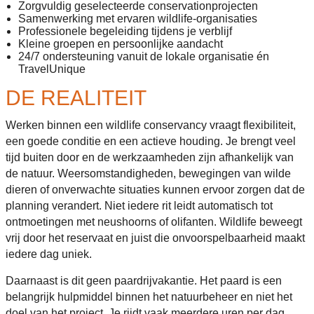
Zorgvuldig geselecteerde conservationprojecten
Samenwerking met ervaren wildlife-organisaties
Professionele begeleiding tijdens je verblijf
Kleine groepen en persoonlijke aandacht
24/7 ondersteuning vanuit de lokale organisatie én
TravelUnique
DE REALITEIT
Werken binnen een wildlife conservancy vraagt flexibiliteit,
een goede conditie en een actieve houding. Je brengt veel
tijd buiten door en de werkzaamheden zijn afhankelijk van
de natuur. Weersomstandigheden, bewegingen van wilde
dieren of onverwachte situaties kunnen ervoor zorgen dat de
planning verandert. Niet iedere rit leidt automatisch tot
ontmoetingen met neushoorns of olifanten. Wildlife beweegt
vrij door het reservaat en juist die onvoorspelbaarheid maakt
iedere dag uniek.
Daarnaast is dit geen paardrijvakantie. Het paard is een
belangrijk hulpmiddel binnen het natuurbeheer en niet het
doel van het project. Je rijdt vaak meerdere uren per dag