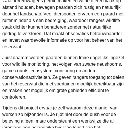
Waar terreinwagens geluid maken en wilde dieren vaak op
afstand houden, bewegen paarden zich rustig en natuurlijk
door het landschap. Veel diersoorten ervaren een paard met
ruiter minder als een bedreiging, waardoor rangers wildlife
vaak dichter kunnen benaderen zonder het natuurlijke
gedrag te verstoren. Dat maakt observaties betrouwbaarder
en levert waardevolle informatie op voor het beheer van het
reservaat.
Juist daarom worden paarden binnen Imire dagelijks ingezet
voor wildlife monitoring, het volgen van zwarte neushoorns,
game counts, ecosystem monitoring en andere
conservationactiviteiten. Ze geven rangers toegang tot delen
van het reservaat die met voertuigen moeilijk bereikbaar zijn
en maken het mogelijk om grote gebieden efficiënt te
controleren.
Tijdens dit project ervaar je zelf waarom deze manier van
werken zo bijzonder is. Je rijdt niet door de bush voor de
beleving alleen, maar ondersteunt een werkwijze die al
jarenlang een belangrijke bijdrage levert aan het