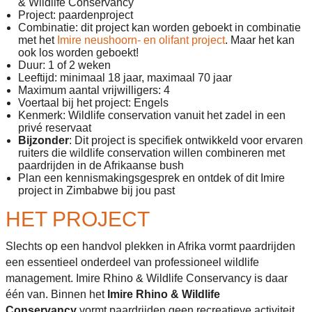
& Wildlife Conservancy
Project: paardenproject
Combinatie: dit project kan worden geboekt in combinatie
met het
Imire neushoorn- en olifant project
. Maar het kan
ook los worden geboekt!
Duur: 1 of 2 weken
Leeftijd: minimaal 18 jaar, maximaal 70 jaar
Maximum aantal vrijwilligers: 4
Voertaal bij het project: Engels
Kenmerk:
Wildlife conservation vanuit het zadel in een
privé reservaat
Bijzonder
: Dit project is specifiek ontwikkeld voor ervaren
ruiters die wildlife conservation willen combineren met
paardrijden in de Afrikaanse bush
Plan een kennismakingsgesprek en ontdek of dit Imire
project in Zimbabwe bij jou past
HET PROJECT
Slechts op een handvol plekken in Afrika vormt paardrijden
een essentieel onderdeel van professioneel wildlife
management. Imire Rhino & Wildlife Conservancy is daar
één van. Binnen het
Imire Rhino & Wildlife
Conservancy
vormt paardrijden geen recreatieve activiteit,