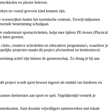
ontwikkelen en plezier beleven.
werken en vooral gewoon kind kunnen zijn.
de woonwijken buiten het toeristische centrum. Terwijl miljoenen
dberoemde bestemming schuilgaat.
ndersteunt sportactiviteiten, helpt mee tijdens PE-lessen (Physical
e laten groeien.
 clubs, creatieve activiteiten en educatieve programma's, waardoor je
pelijke projecten maakt dit project afwisselend en betekenisvol.
jarenlang actief zijn binnen de gemeenschap. Zo draag je bij aan
dit project wordt sport bewust ingezet als middel om kinderen en
nnen deelnemen aan sport en spel. Tegelijkertijd versterk je
samenkomen. Juist doordat vrijwilligers samenwerken met lokale