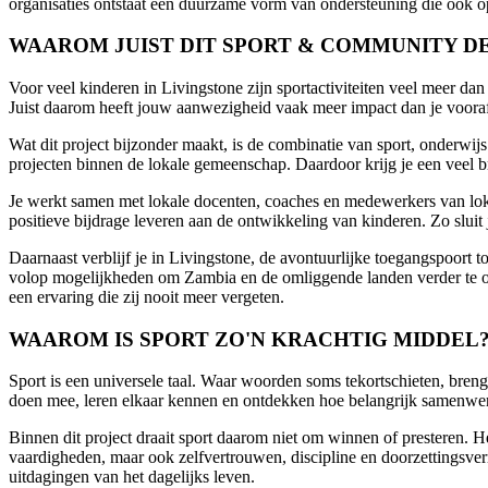
organisaties ontstaat een duurzame vorm van ondersteuning die ook op
WAAROM JUIST DIT SPORT & COMMUNITY D
Voor veel kinderen in Livingstone zijn sportactiviteiten veel meer 
Juist daarom heeft jouw aanwezigheid vaak meer impact dan je voora
Wat dit project bijzonder maakt, is de combinatie van sport, onderwij
projecten binnen de lokale gemeenschap. Daardoor krijg je een veel b
Je werkt samen met lokale docenten, coaches en medewerkers van loka
positieve bijdrage leveren aan de ontwikkeling van kinderen. Zo sluit 
Daarnaast verblijf je in Livingstone, de avontuurlijke toegangspoort 
volop mogelijkheden om Zambia en de omliggende landen verder te ontd
een ervaring die zij nooit meer vergeten.
WAAROM IS SPORT ZO'N KRACHTIG MIDDEL
Sport is een universele taal. Waar woorden soms tekortschieten, breng
doen mee, leren elkaar kennen en ontdekken hoe belangrijk samenwer
Binnen dit project draait sport daarom niet om winnen of presteren. He
vaardigheden, maar ook zelfvertrouwen, discipline en doorzettingsve
uitdagingen van het dagelijks leven.