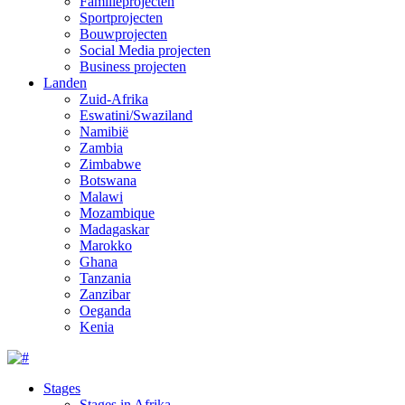
Familieprojecten
Sportprojecten
Bouwprojecten
Social Media projecten
Business projecten
Landen
Zuid-Afrika
Eswatini/Swaziland
Namibië
Zambia
Zimbabwe
Botswana
Malawi
Mozambique
Madagaskar
Marokko
Ghana
Tanzania
Zanzibar
Oeganda
Kenia
Stages
Stages in Afrika