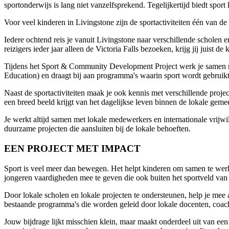
sportonderwijs is lang niet vanzelfsprekend. Tegelijkertijd biedt spo
Voor veel kinderen in Livingstone zijn de sportactiviteiten één van
Iedere ochtend reis je vanuit Livingstone naar verschillende scholen e
reizigers ieder jaar alleen de Victoria Falls bezoeken, krijg jij jui
Tijdens het Sport & Community Development Project werk je samen met 
Education) en draagt bij aan programma's waarin sport wordt gebruikt 
Naast de sportactiviteiten maak je ook kennis met verschillende proje
een breed beeld krijgt van het dagelijkse leven binnen de lokale geme
Je werkt altijd samen met lokale medewerkers en internationale vrijwil
duurzame projecten die aansluiten bij de lokale behoeften.
EEN PROJECT MET IMPACT
Sport is veel meer dan bewegen. Het helpt kinderen om samen te werke
jongeren vaardigheden mee te geven die ook buiten het sportveld van
Door lokale scholen en lokale projecten te ondersteunen, help je mee
bestaande programma's die worden geleid door lokale docenten, coach
Jouw bijdrage lijkt misschien klein, maar maakt onderdeel uit van e