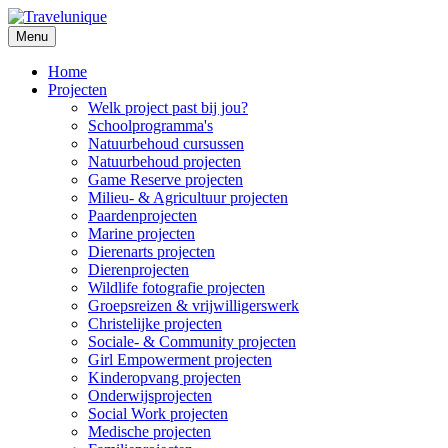
Menu
Home
Projecten
Welk project past bij jou?
Schoolprogramma's
Natuurbehoud cursussen
Natuurbehoud projecten
Game Reserve projecten
Milieu- & Agricultuur projecten
Paardenprojecten
Marine projecten
Dierenarts projecten
Dierenprojecten
Wildlife fotografie projecten
Groepsreizen & vrijwilligerswerk
Christelijke projecten
Sociale- & Community projecten
Girl Empowerment projecten
Kinderopvang projecten
Onderwijsprojecten
Social Work projecten
Medische projecten