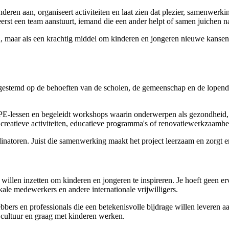
nderen aan, organiseert activiteiten en laat zien dat plezier, samenwerki
 eerst een team aanstuurt, iemand die een ander helpt of samen juichen 
ch, maar als een krachtig middel om kinderen en jongeren nieuwe kansen
estemd op de behoeften van de scholen, de gemeenschap en de lopend
ens PE-lessen en begeleidt workshops waarin onderwerpen als gezondheid
s, creatieve activiteiten, educatieve programma's of renovatiewerkzaamh
inatoren. Juist die samenwerking maakt het project leerzaam en zorgt e
 willen inzetten om kinderen en jongeren te inspireren. Je hoeft geen erv
kale medewerkers en andere internationale vrijwilligers.
efhebbers en professionals die een betekenisvolle bijdrage willen lever
 cultuur en graag met kinderen werken.