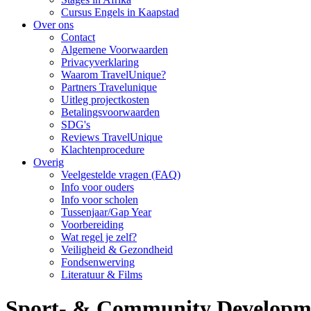
Cursus Engels in Kaapstad
Over ons
Contact
Algemene Voorwaarden
Privacyverklaring
Waarom TravelUnique?
Partners Travelunique
Uitleg projectkosten
Betalingsvoorwaarden
SDG's
Reviews TravelUnique
Klachtenprocedure
Overig
Veelgestelde vragen (FAQ)
Info voor ouders
Info voor scholen
Tussenjaar/Gap Year
Voorbereiding
Wat regel je zelf?
Veiligheid & Gezondheid
Fondsenwerving
Literatuur & Films
Sport- & Community Developmen