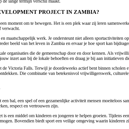
 de lange termijn verschil maakt.
EVELOPMENT PROJECT IN ZAMBIA?
dan een moment om te bewegen. Het is een plek waar zij leren samenwer
f verwacht.
s en maatschappelijk werk. Je ondersteunt niet alleen sportactiviteiten
reder beeld van het leven in Zambia en ervaar je hoe sport kan bijdrag
le organisaties die de gemeenschap door en door kennen. Als vrijwilli
jouw inzet aan bij de lokale behoeften en draag je bij aan initiatieven 
tot de Victoria Falls. Terwijl je doordeweeks actief bent binnen schol
ekken. Die combinatie van betekenisvol vrijwilligerswerk, culturele u
?
t een bal, een spel of een gezamenlijke activiteit mensen moeiteloos sa
ken, respect en vertrouwen zijn.
t is een middel om kinderen en jongeren te helpen groeien. Tijdens een 
rmogen. Bovendien biedt sport een veilige omgeving waarin kinderen z