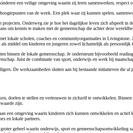
rt kinderen een veilige omgeving waarin zij leren samenwerken, respect 
 de hoogtepunten van de week. Een plek waar zij kunnen spelen, samen
n projecten. Onderweg zie je hoe het dagelijkse leven zich afspeelt in 
st de kans om kennis te maken met de gemeenschap die achter deze werel
lokale scholen, coaches en communityorganisaties in Livingstone. Je o
als middel om kinderen en jongeren zowel lichamelijk als persoonlijk t
cten binnen de lokale gemeenschap. Je ondersteunt bijvoorbeeld reading
enschap. Juist de combinatie van sport, onderwijs en werk bij maatschap
ligers. De werkzaamheden sluiten aan bij bestaande initiatieven die al 
n, doelen te stellen en vertrouwen in zichzelf te ontwikkelen. Binnen 
 waarde zijn.
 aan een omgeving waarin kinderen zich kunnen ontwikkelen en actief ku
es en lokale partners.
en groter geheel waarin onderwijs, sport en gemeenschapsontwikkeling 